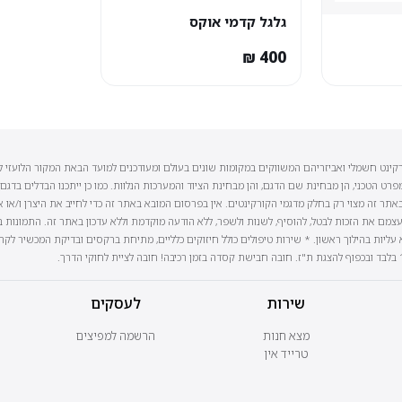
גלגל קדמי אוקס
רקינט חשמלי ואביזריהם המשווקים במקומות שונים בעולם ומעודכנים למועד הבאת המקור הלועזי ל
פרט הטכני, הן מבחינת שם הדגם, והן מבחינת הציוד והמערכות הנלוות. כמו כן ייתכנו הבדלים בדגם
אתר זה מצוי רק בחלק מדגמי הקורקינטים. אין בפרסום המובא באתר זה כדי לחייב את היצרן ו/או
צמם את הזכות לבטל, להוסיף, לשנות ולשפר, ללא הודעה מוקדמת וללא עדכון באתר זה. התמונות ב
ח הנסיעה נמדד במשקל 80 ק״ג במישור ללא עליות בהילוך ראשון. * שירות טיפולים כולל חיזוקים כלליים, מתיחת ברקסים ובדי
שירות
לעסקים
מצא חנות
הרשמה למפיצים
טרייד אין