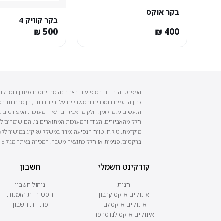
בקר אוקס
בקר קוויק 4
המפרט והנתונים המופיעים באתר זה מתייחסים למגוון דגמי קו
לבין הדגמים הנמכרים והמשווקים על ידי חברתנו, הן מבחינת המ
הנעשים מזמן לזמן. חלק מהאביזרים ו/או המערכות המפורטים ב
חלק מהאביזרים, הציוד והמערכות המתוארים בו. הם שומרים לע
מוקדמת. ט.ל.ח. טוו
ברקסים, פנימית או חלק כתוצאה משבר. המכירה באתר מגיל 18 בלבד ובכפוף להצגת ת"ז. חובה חבישת קסדה בזמן רכיבה! חובה לציית לחוקי הדרך.
קורקינט חשמלי
חשבון
חנות
ניהול חשבון
אינוקים אוקס קרבון
הסטוריית הזמנות
אינוקים אוקס לבן
פתיחת חשבון
אינוקים אוקס לנדסרפר