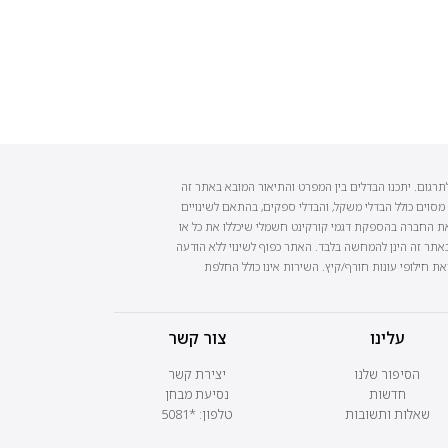
תרגום. יתכנו הבדלים בין המפרט והתיאור המובא באתר זה
 מסוים כולל הבדלי משקל, והבדלי ספקים, בהתאם לשינויים
 את החברה בהספקת דגמי קורקינט חשמלי שיכללו את כל או
אתר זה הינן להמחשה בלבד. האתר כפוף לשינוי ללא הודעה
קת המכשיר לקראת חילופי עונות חורף/קיץ. השירות אינו כולל החלפת
עלינו
צור קשר
הסיפור שלנו
יצירת קשר
חדשות
נסיעת מבחן
שאלות ותשובות
טלפון: *5081