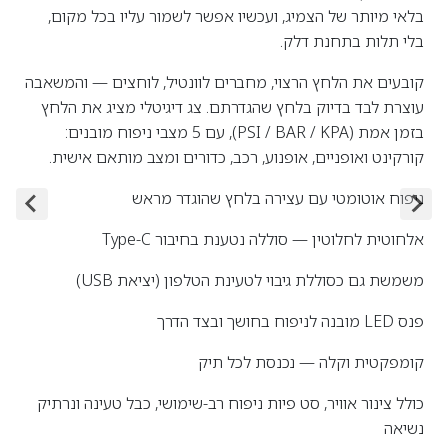
בלאי מיותר של הצמיג, ועכשיו אפשר לשמור עליו בכל מקום,
בלי תלות בתחנת דלק.
קובעים את הלחץ הרצוי, מחברים לוונטיל, לוחצים — והמשאבה
עוצרת לבד בדיוק בלחץ שהגדרתם. צג דיגיטלי מציג את הלחץ
בזמן אמת (PSI / BAR / KPA), עם 5 מצבי ניפוח מובנים:
קורקינט ואופניים, אופנוע, רכב, כדורים ומצב מותאם אישית.
ניפוח אוטומטי עם עצירה בלחץ שהוגדר מראש
אלחוטית לחלוטין — סוללה נטענת בחיבור Type-C
משמשת גם כסוללת גיבוי לטעינת הטלפון (יציאת USB)
פנס LED מובנה לניפוח בחושך ובצד הדרך
קומפקטית וקלה — נכנסת לכל תיק
כולל צינור אוויר, סט פיות ניפוח רב-שימושי, כבל טעינה ונרתיק
נשיאה