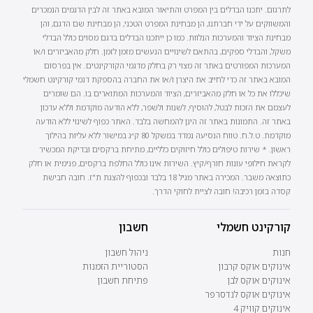
לתרגום. יתכנו הבדלים בין המפרט והתיאור המובא באתר זה לבין הדגמים הנמכרים
והמשווקים על ידי חברתנו, הן מבחינת המפרט הטכני, הן מבחינת שם הדגם, והן
מבחינת הציוד והמערכות הנלוות. כמו כן ייתכנו הבדלים בדגם מסוים כולל הבדלי
משקל, והבדלי ספקים, בהתאם לשינויים הנעשים מזמן לזמן. חלק מהאביזרים ו/או
המערכות המפורטים באתר זה מצוי רק בחלק מדגמי הקורקינטים. אין בפרסום
המובא באתר זה כדי לחייב את היצרן ו/או את החברה בהספקת דגמי קורקינט חשמלי
שיכללו את כל או חלק מהאביזרים, הציוד והמערכות המתוארים בו. הם שומרים
לעצמם את הזכות לבטל, להוסיף, לשנות ולשפר, ללא הודעה מוקדמת וללא עדכון
באתר זה. התמונות באתר זה הינן להמחשה בלבד. האתר כפוף לשינוי ללא הודעה
מוקדמת. ט.ל.ח. טווח הנסיעה נמדד במשקל 80 ק״ג במישור ללא עליות בהילוך
ראשון. * שירות טיפולים כולל חיזוקים כלליים, מתיחת ברקסים ובדיקת המכשיר
לקראת חילופי עונות חורף/קיץ. השירות אינו כולל החלפת ברקסים, פנימית או חלק
כתוצאה משבר. המכירה באתר מגיל 18 בלבד ובכפוף להצגת ת"ז. חובה חבישת
קסדה בזמן רכיבה! חובה לציית לחוקי הדרך.
קורקינט חשמלי
חשבון
חנות
ניהול חשבון
אינוקים אוקס קרבון
הסטוריית הזמנות
אינוקים אוקס לבן
פתיחת חשבון
אינוקים אוקס לנדסרפר
אינוקים קוויק 4