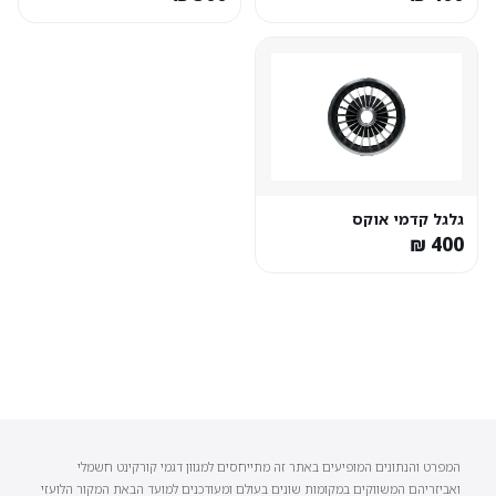
גלגל קדמי אוקס
המפרט והנתונים המופיעים באתר זה מתייחסים למגוון דגמי קורקינט חשמלי
ואביזריהם המשווקים במקומות שונים בעולם ומעודכנים למועד הבאת המקור הלועזי