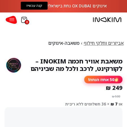
אינוקים OX DUBAI נחת בישראל!
קנה עכשיו
0
אביזרים וחלקי חילוף
משאבה-אינוקים
משאבת אוויר חכמה INOKIM –
לקורקינט, לרכב ולכל מה שביניהם
50 אחוז הנחה!
או
× 36 תשלומים ללא ריבית